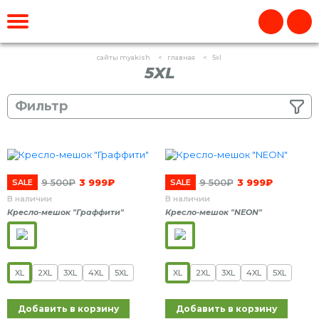
сайты myakish
главная
5xl
5XL
Фильтр
9 500
₽
3 999
₽
9 500
₽
3 999
₽
SALE
SALE
В наличии
В наличии
Кресло-мешок "Граффити"
Кресло-мешок "NEON"
XL
2XL
3XL
4XL
5XL
XL
2XL
3XL
4XL
5XL
Добавить в корзину
Добавить в корзину