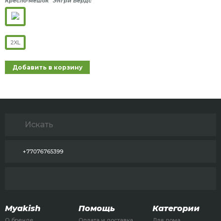
Кресло-мешок "Энгри Бердс"
2XL
Добавить в корзину
+77076765399
Myakish
Помощь
Категории
О бренде
Оплата и доставка
Для дома