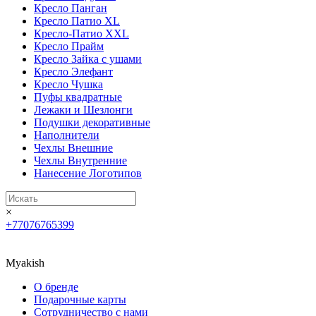
Кресло Панган
Кресло Патио XL
Кресло-Патио XXL
Кресло Прайм
Кресло Зайка с ушами
Кресло Элефант
Кресло Чушка
Пуфы квадратные
Лежаки и Шезлонги
Подушки декоративные
Наполнители
Чехлы Внешние
Чехлы Внутренние
Нанесение Логотипов
×
+77076765399
Myakish
О бренде
Подарочные карты
Сотрудничество с нами